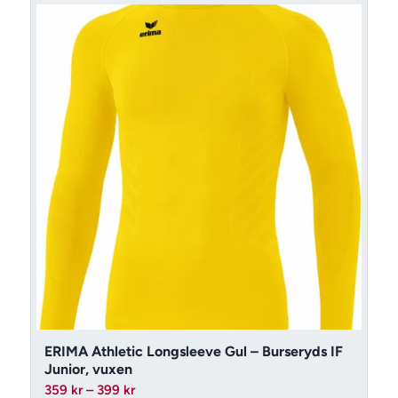
ERIMA Athletic Longsleeve Gul – Burseryds IF
Junior, vuxen
Prisintervall:
359
kr
–
399
kr