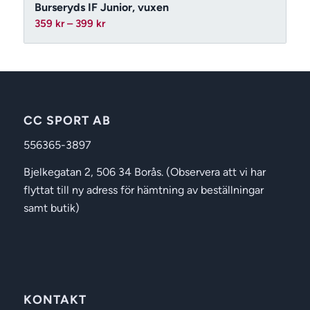
Burseryds IF Junior, vuxen
Prisintervall:
359
kr
–
399
kr
359 kr
till
399 kr
CC SPORT AB
556365-3897
Bjelkegatan 2, 506 34 Borås. (Observera att vi har
flyttat till ny adress för hämtning av beställningar
samt butik)
KONTAKT