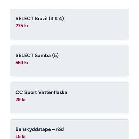
SELECT Brazil (3 & 4)
275
kr
SELECT Samba (5)
550
kr
CC Sport Vattenflaska
29
kr
Benskyddstape – röd
15
kr